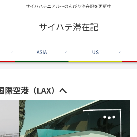
サイハハテニアル～のんびり滞在記を更新中
サイハテ滞在記
ASIA
US
際空港（LAX）へ