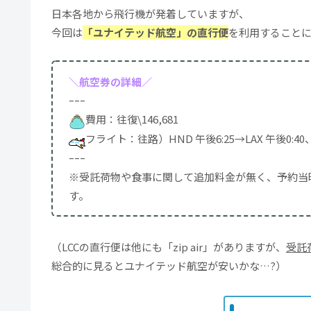
日本各地から飛行機が発着していますが、
今回は
「ユナイテッド航空」の直行便
を利用すること
＼航空券の詳細／
ｰｰｰ
費用：往復\146,681
フライト：往路）HND 午後6:25→LAX 午後0:40、復
ｰｰｰ
※受託荷物や食事に関して追加料金が無く、予約当
す。
（LCCの直行便は他にも「zip air」がありますが、
受託
総合的に見るとユナイテッド航空が安いかな…?）