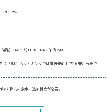
にしました。
路）LAX 午前11:10→NRT 午後2:40
時（4月頃）のタイミングでは
直行便の中で1番安かった
で
荷物や機内の食事に追加料金
が必要。