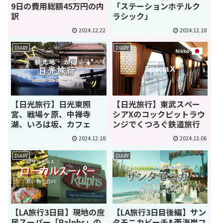
9日の費用総額45万円の内
「ステーションホテルク
訳
ラシック」
2024.12.22
2024.12.18
DIARY
DIARY
【日光旅行】日光東照
【日光旅行】東武スペー
宮、戦場ヶ原、中禅寺
シアXのコックピットラウ
湖、いろは坂、カフェ
ンジでくつろぐ鉄道旅行
2024.12.18
2024.12.06
DIARY
DIARY
【LA旅行3日目】現地の庶
【LA旅行3日目後編】サン
民スーパー「Ralphs」の
タモニカビーチ&西海岸フ